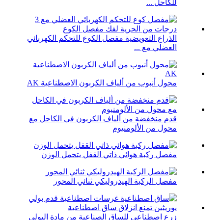
للكاحل ...
الذراع التعويضية مفصل الكوع للتحكم الكهربائي
العضلي مع ...
محول أنبوب من ألياف الكربون الاصطناعية AK
قدم منخفضة من ألياف الكربون في الكاحل مع
محول من الألومنيوم
مفصل ركبة هوائي ذاتي القفل يتحمل الوزن
مفصل الركبة الهيدروليكي ثنائي المحور
زرع اصطناعي للساق الصناعية من مادة البولي