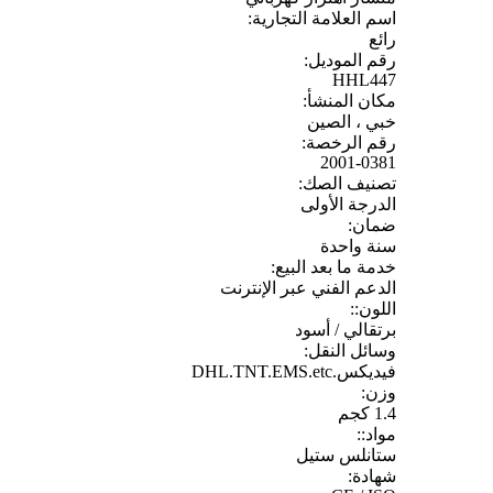
اسم العلامة التجارية:
رائع
رقم الموديل:
HHL447
مكان المنشأ:
خبي ، الصين
رقم الرخصة:
2001-0381
تصنيف الصك:
الدرجة الأولى
ضمان:
سنة واحدة
خدمة ما بعد البيع:
الدعم الفني عبر الإنترنت
اللون::
برتقالي / أسود
وسائل النقل:
فيديكس.DHL.TNT.EMS.etc
وزن:
1.4 كجم
مواد::
ستانلس ستيل
شهادة: