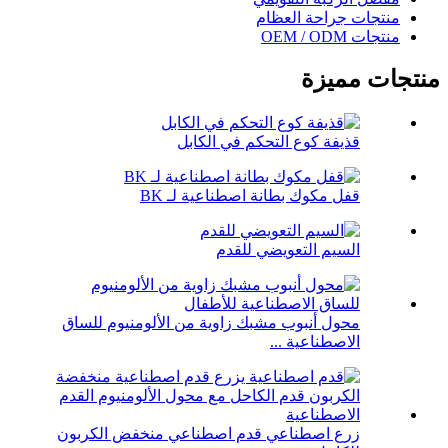
منتجات جراحة العظام
منتجات OEM / ODM
منتجات مميزة
قذيفة كوع التحكم في الكابل
قفل مكوك بطانة اصطناعية لـ BK
السيم التعويضي للقدم
محول أنبوب مشبك زاوية من الألومنيوم للساق
الاصطناعية ...
زرع اصطناعي قدم اصطناعي منخفض الكربون