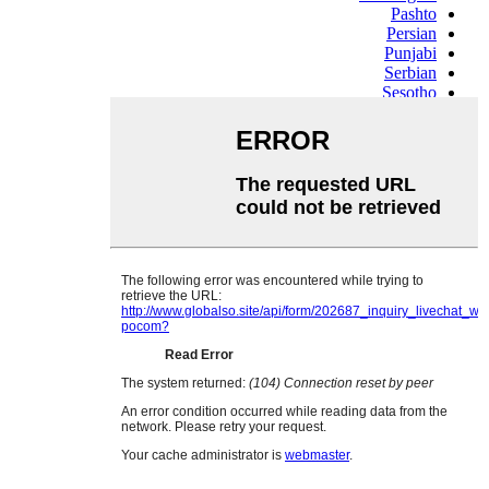
Pashto
Persian
Punjabi
Serbian
Sesotho
Sinhala
Slovak
Slovenian
Somali
Samoan
Scots Gaelic
Shona
Sindhi
Sundanese
Swahili
Tajik
Tamil
Telugu
Thai
Ukrainian
Urdu
Uzbek
Vietnamese
Welsh
Xhosa