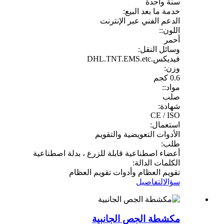
سنة واحدة
خدمة ما بعد البيع:
الدعم الفني عبر الإنترنت
اللون::
أحمر
وسائل النقل:
فيديكس.DHL.TNT.EMS.etc
وزن:
0.6 كجم
مواد::
صلب
شهادة:
CE / ISO
استعمال:
الأدوات التعويضية والتقويم
طلب:
أعضاء اصطناعية قابلة للزرع ، بدلة اصطناعية
الكلمات الدالة:
تقويم العظام وأدوات تقويم العظام
سؤال
التفاصيل
مكشطة الجص الجانبية